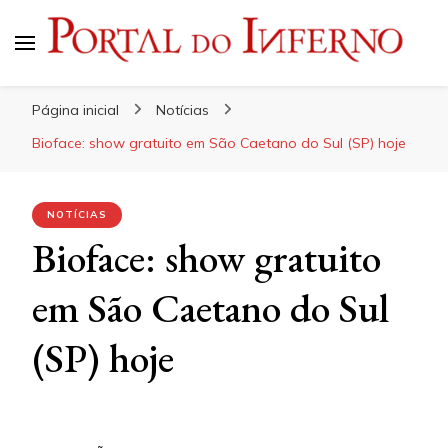
Portal do Inferno
Do Rock 'n' Roll ao Metal Extremo
Página inicial
Notícias
Bioface: show gratuito em São Caetano do Sul (SP) hoje
NOTÍCIAS
Bioface: show gratuito
em São Caetano do Sul
(SP) hoje