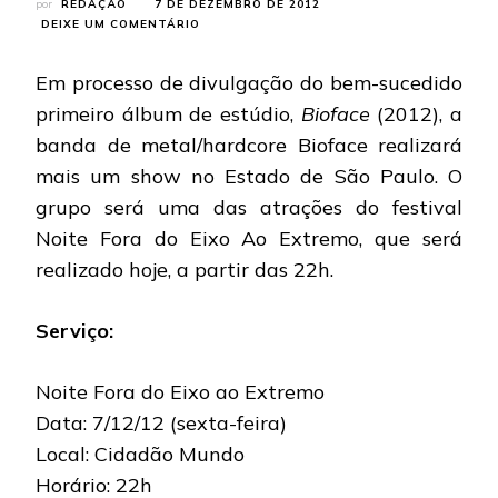
por
REDAÇÃO
7 DE DEZEMBRO DE 2012
EM
DEIXE UM COMENTÁRIO
BIOFACE:
SHOW
Em processo de divulgação do bem-sucedido
GRATUITO
EM
primeiro álbum de estúdio,
Bioface
(2012), a
SÃO
banda de metal/hardcore Bioface realizará
CAETANO
DO
mais um show no Estado de São Paulo. O
SUL
grupo será uma das atrações do festival
(SP)
HOJE
Noite Fora do Eixo Ao Extremo, que será
realizado hoje, a partir das 22h.
Serviço:
Noite Fora do Eixo ao Extremo
Data: 7/12/12 (sexta-feira)
Local: Cidadão Mundo
Horário: 22h