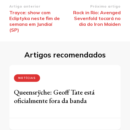
Navegação
Artigo anterior
Próximo artigo
Trayce: show com
Rock in Rio: Avenged
de
Ecliptyka neste fim de
Sevenfold tocará no
post
semana em Jundiaí
dia do Iron Maiden
(SP)
Artigos recomendados
NOTÍCIAS
Queensrÿche: Geoff Tate está
oficialmente fora da banda