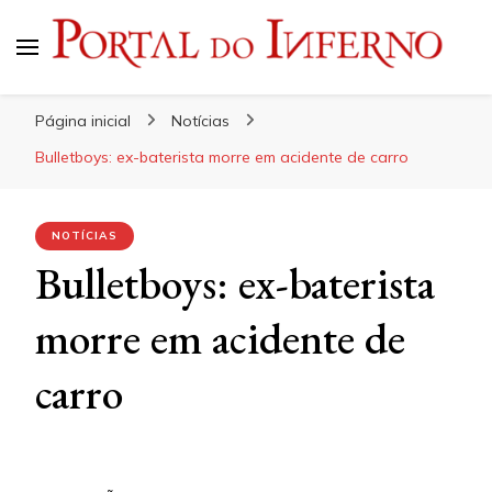
Portal do Inferno
Do Rock 'n' Roll ao Metal Extremo
Página inicial
Notícias
Bulletboys: ex-baterista morre em acidente de carro
NOTÍCIAS
Bulletboys: ex-baterista
morre em acidente de
carro