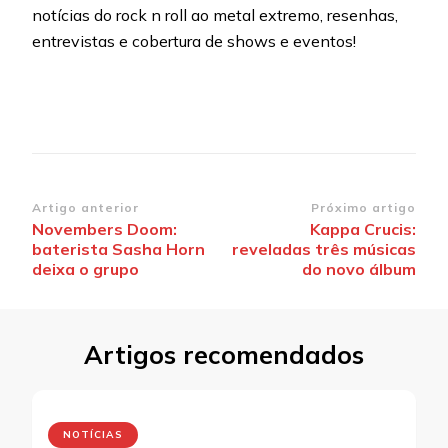
notícias do rock n roll ao metal extremo, resenhas,
entrevistas e cobertura de shows e eventos!
Navegação
Artigo anterior
Próximo artigo
Novembers Doom:
Kappa Crucis:
de
baterista Sasha Horn
reveladas três músicas
post
deixa o grupo
do novo álbum
Artigos recomendados
NOTÍCIAS