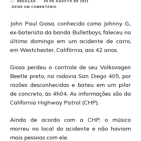
por
REDAÇÃO
30 DE AGOSTO DE 2011
EM
DEIXE UM COMENTÁRIO
BULLETBOYS:
EX-
John Paul Giosa, conhecido como Johnny G.,
BATERISTA
MORRE
ex-baterista da banda Bulletboys, faleceu no
EM
último domingo em um acidente de carro,
ACIDENTE
DE
em Westchester, Califórnia, aos 42 anos.
CARRO
Giosa perdeu o controle de seu Volksvagen
Beetle preto, na rodovia San Diego 405, por
razões desconhecidas e bateu em um pilar
de concreto, às 4h04. As informações são da
California Highway Patrol (CHP).
Ainda de acordo com a CHP, o músico
morreu no local do acidente e não haviam
mais pessoas com ele.