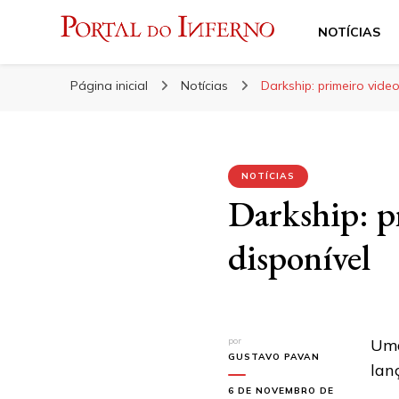
NOTÍCIAS
Portal do Inferno
Do Rock 'n' Roll ao Metal Extremo
Página inicial
Notícias
Darkship: primeiro video
NOTÍCIAS
Darkship: pr
disponível
por
Uma
GUSTAVO PAVAN
lan
6 DE NOVEMBRO DE