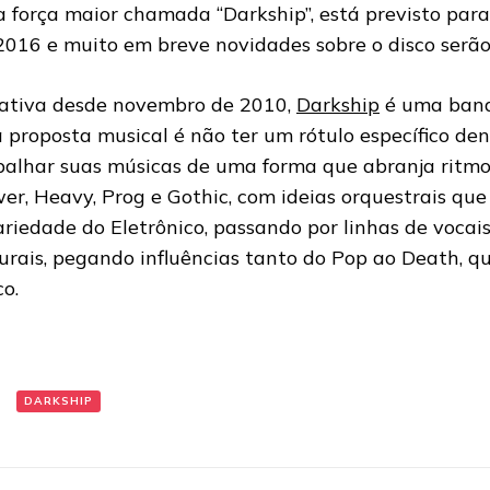
 força maior chamada “Darkship”, está previsto para 
2016 e muito em breve novidades sobre o disco serã
ativa desde novembro de 2010,
Darkship
é uma band
a proposta musical é não ter um rótulo específico de
balhar suas músicas de uma forma que abranja ritmo
er, Heavy, Prog e Gothic, com ideias orquestrais qu
ariedade do Eletrônico, passando por linhas de vocai
urais, pegando influências tanto do Pop ao Death, q
co.
:
DARKSHIP