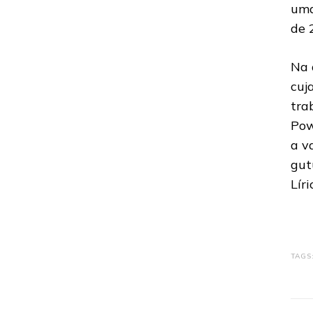
uma
de 
Na 
cuj
tra
Pow
a v
gut
Líri
TAGS