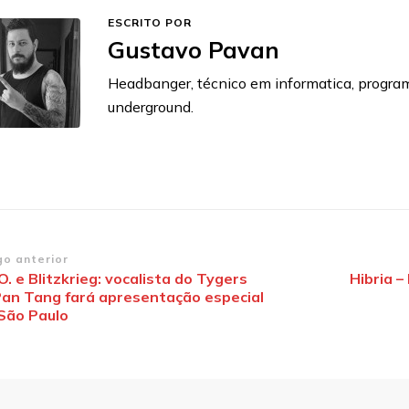
ESCRITO POR
Gustavo Pavan
Headbanger, técnico em informatica, progra
underground.
vegação
go anterior
O. e Blitzkrieg: vocalista do Tygers
Hibria –
Pan Tang fará apresentação especial
st
São Paulo