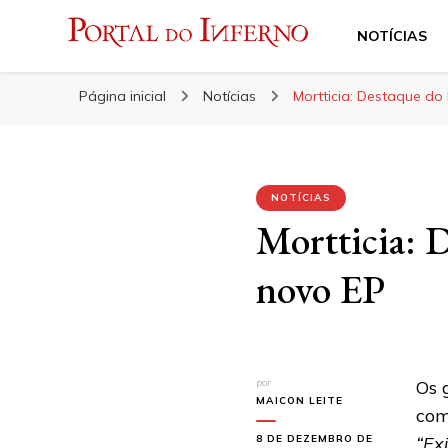
NOTÍCIAS
Portal do Inferno
Do Rock 'n' Roll ao Metal Extremo
Página inicial
Notícias
Mortticia: Destaque do
NOTÍCIAS
Mortticia: 
novo EP
por
Os 
MAICON LEITE
com
8 DE DEZEMBRO DE
“Ex