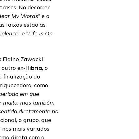
rasos. No decorrer
Hear My Words”
e o
as faixas estão as
iolence”
e “
Life Is On
as Fialho Zawacki
 outro ex-
Hibria,
o
a finalização do
nriquecedora, como
período em que
r muito, mas também
sentido diretamente na
ional, o grupo, que
 nos mais variados
orma direta com a