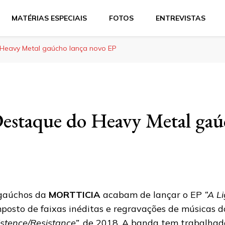
MATÉRIAS ESPECIAIS
FOTOS
ENTREVISTAS
 Heavy Metal gaúcho lança novo EP
Destaque do Heavy Metal gaú
gaúchos da
MORTTICIA
acabam de lançar o EP
“A Li
posto de faixas inéditas e regravações de músicas do
istence/Resistance”
, de 2018. A banda tem trabalhad