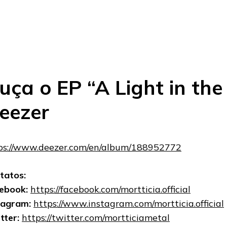
uça o EP “A Light in the
eezer
ps://www.deezer.com/en/album/188952772
tatos:
ebook:
https://facebook.com/mortticia.official
tagram:
https://www.instagram.com/mortticia.official
tter:
https://twitter.com/mortticiametal