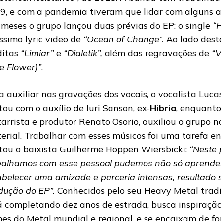
9, e com a pandemia tiveram que lidar com alguns at
 meses o grupo lançou duas prévias do EP: o single
“
íssimo lyric video de
“Ocean of Change”.
Ao lado dest
ditas
“Limiar”
e
“Dialetik”,
além das regravações de
“V
e Flower)”
.
a auxiliar nas gravações dos vocais, o vocalista Luc
tou com o auxílio de Iuri Sanson, ex-
Hibria
, enquanto
tarrista e produtor Renato Osorio, auxiliou o grupo n
erial. Trabalhar com esses músicos foi uma tarefa e
tou o baixista Guilherme Hoppen Wiersbicki:
“Neste 
balhamos com esse pessoal pudemos não só aprende
abelecer uma amizade e parceria intensas, resultado 
dução do EP”.
Conhecidos pelo seu Heavy Metal tradic
á completando dez anos de estrada, busca inspiração
es do Metal mundial e regional, e se encaixam de f