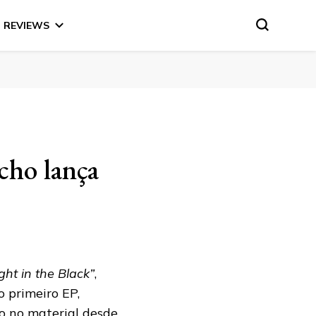
REVIEWS
cho lança
ght in the Black”
,
 primeiro EP,
o no material desde