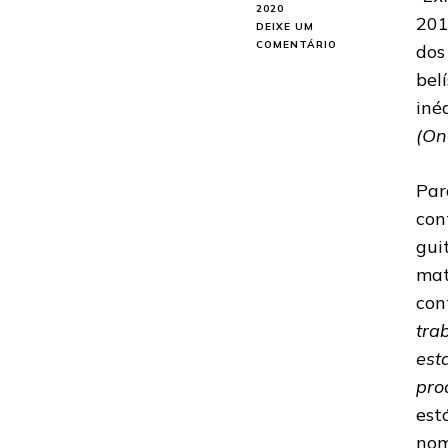
2020
201
DEIXE UM
EM
COMENTÁRIO
dos
MORTTICIA:
bel
DESTAQUE
DO
iné
HEAVY
(On
METAL
GAÚCHO
LANÇA
Par
NOVO
EP
con
gui
mat
con
tra
est
pro
est
nom