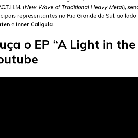
O.T.H.M. (
New Wave of Traditional Heavy Metal
), se
ncipais representantes no Rio Grande do Sul, ao lad
ten
e
Inner Caligula
.
uça o EP “A Light in the
outube