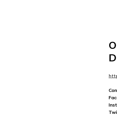
O
D
htt
Con
Fac
Ins
Twi