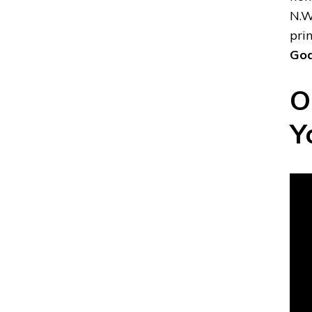
N.W.
pri
Goa
O
Y