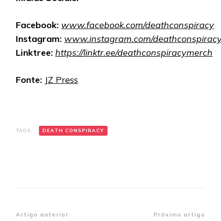
Facebook:
www.facebook.com/deathconspiracy
Instagram:
www.instagram.com/deathconspirac
Linktree:
https://linktr.ee/deathconspiracymerch
Fonte:
JZ Press
TAGS:
DEATH CONSPIRACY
Navegação
Artigo anterior
Próximo artigo