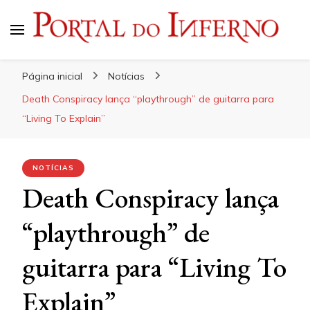
Portal do Inferno
Do Rock 'n' Roll ao Metal Extremo
Página inicial
Notícias
Death Conspiracy lança “playthrough” de guitarra para
“Living To Explain”
NOTÍCIAS
Death Conspiracy lança
“playthrough” de
guitarra para “Living To
Explain”