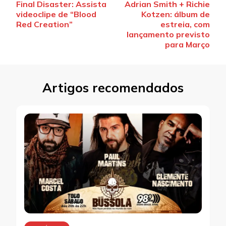
Final Disaster: Assista
Adrian Smith + Richie
de
videoclipe de “Blood
Kotzen: álbum de
post
Red Creation”
estreia, com
lançamento previsto
para Março
Artigos recomendados