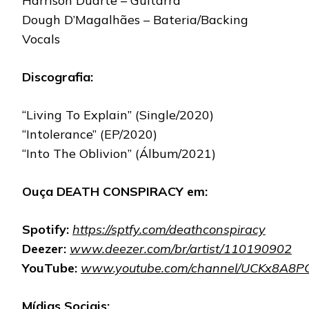
Harrison Duarte – Guitarra
Dough D’Magalhães – Bateria/Backing
Vocals
Discografia:
“Living To Explain” (Single/2020)
“Intolerance” (EP/2020)
“Into The Oblivion” (Álbum/2021)
Ouça DEATH CONSPIRACY em:
Spotify:
https://sptfy.com/deathconspiracy
Deezer:
www.deezer.com/br/artist/110190902
YouTube:
www.youtube.com/channel/UCKx8A8P
Mídias
Sociais: