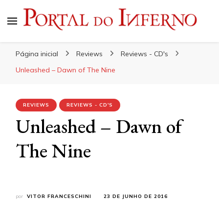
Portal do Inferno
Do Rock 'n' Roll ao Metal Extremo
Página inicial
Reviews
Reviews - CD's
Unleashed – Dawn of The Nine
REVIEWS
REVIEWS - CD'S
Unleashed – Dawn of
The Nine
por
VITOR FRANCESCHINI
23 DE JUNHO DE 2016