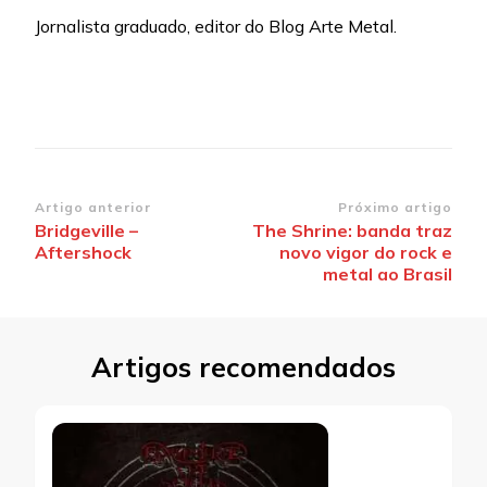
Jornalista graduado, editor do Blog Arte Metal.
Navegação
Artigo anterior
Próximo artigo
Bridgeville –
The Shrine: banda traz
de
Aftershock
novo vigor do rock e
post
metal ao Brasil
Artigos recomendados