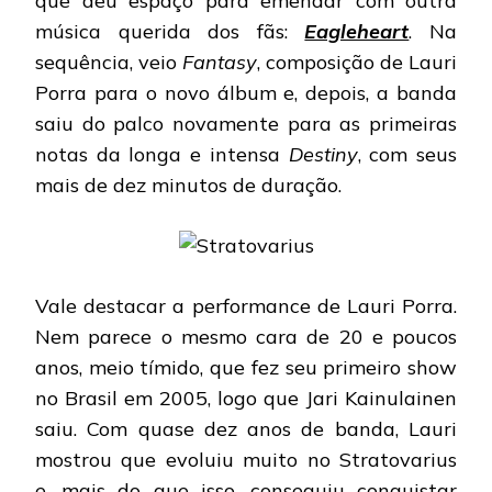
que deu espaço para emendar com outra
música querida dos fãs:
Eagleheart
. Na
sequência, veio
Fantasy
, composição de Lauri
Porra para o novo álbum e, depois, a banda
saiu do palco novamente para as primeiras
notas da longa e intensa
Destiny
, com seus
mais de dez minutos de duração.
Vale destacar a performance de Lauri Porra.
Nem parece o mesmo cara de 20 e poucos
anos, meio tímido, que fez seu primeiro show
no Brasil em 2005, logo que Jari Kainulainen
saiu. Com quase dez anos de banda, Lauri
mostrou que evoluiu muito no Stratovarius
e, mais do que isso, conseguiu conquistar