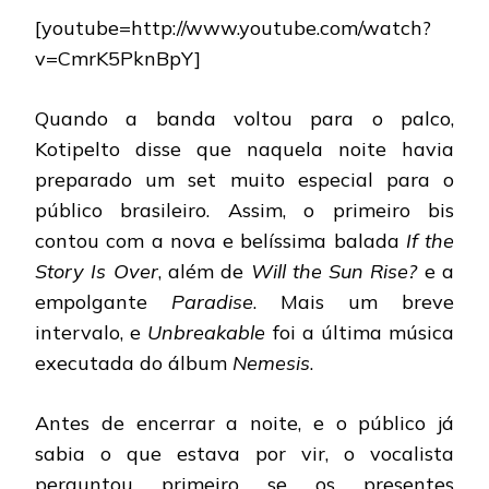
[youtube=http://www.youtube.com/watch?
v=CmrK5PknBpY]
Quando a banda voltou para o palco,
Kotipelto disse que naquela noite havia
preparado um set muito especial para o
público brasileiro. Assim, o primeiro bis
contou com a nova e belíssima balada
If the
Story Is Over
, além de
Will the Sun Rise?
e a
empolgante
Paradise
. Mais um breve
intervalo, e
Unbreakable
foi a última música
executada do álbum
Nemesis
.
Antes de encerrar a noite, e o público já
sabia o que estava por vir, o vocalista
perguntou primeiro se os presentes