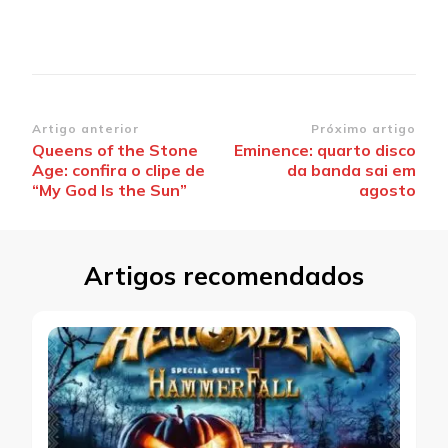
Navegação
Artigo anterior
Próximo artigo
Queens of the Stone
Eminence: quarto disco
de
Age: confira o clipe de
da banda sai em
post
“My God Is the Sun”
agosto
Artigos recomendados