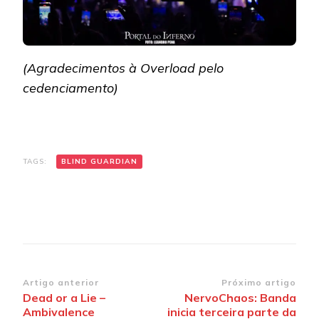
(Agradecimentos à Overload pelo
cedenciamento)
TAGS:
BLIND GUARDIAN
Navegação
Artigo anterior
Próximo artigo
Dead or a Lie –
NervoChaos: Banda
de
Ambivalence
inicia terceira parte da