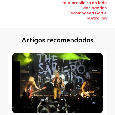
post
tour brasileira ao lado
das bandas
Decomposed God e
Metralion
Artigos recomendados