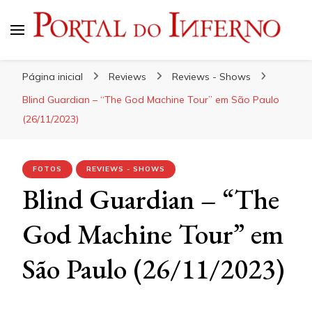
Portal do Inferno
Do Rock 'n' Roll ao Metal Extremo
Página inicial
Reviews
Reviews - Shows
Blind Guardian – “The God Machine Tour” em São Paulo
(26/11/2023)
FOTOS
REVIEWS - SHOWS
Blind Guardian – “The
God Machine Tour” em
São Paulo (26/11/2023)