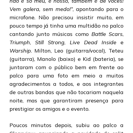
não é só meu, é nosso, também é de vocês!
Vem galera, sem medo!”
, apontando para o
microfone. Não precisou insistir muito, em
pouco tempo já tinha uma multidão no palco
cantando junto músicas como
Battle Scars
,
Triumph
,
Still Strong
,
Live Dead Inside
e
Warship
. Milton, Leo (guitarra/vocal), Teteu
(guitarra), Manolo (baixo) e Kid (bateria), se
juntaram com o público bem em frente ao
palco para uma foto em meio a muitos
agradecimentos a todos, e aos integrantes
de outras bandas que não tocariam naquela
noite, mas que garantiram presença para
prestigiar os amigos e o evento.
Poucos minutos depois, subiu ao palco a