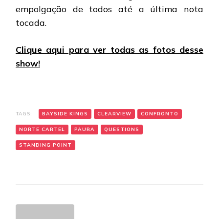
empolgação de todos até a última nota
tocada.
Clique aqui para ver todas as fotos desse
show!
TAGS:
BAYSIDE KINGS
CLEARVIEW
CONFRONTO
NORTE CARTEL
PAURA
QUESTIONS
STANDING POINT