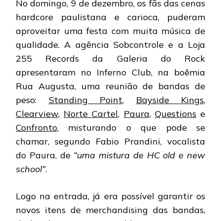
No domingo, 9 de dezembro, os fãs das cenas
INFE
CLUB
hardcore paulistana e carioca, puderam
–
aproveitar uma festa com muita música de
SÃO
PAUL
qualidade. A agência Sobcontrole e a Loja
255 Records da Galeria do Rock
apresentaram no Inferno Club, na boêmia
Rua Augusta, uma reunião de bandas de
peso:
Standing Point
,
Bayside Kings
,
Clearview
,
Norte Cartel
,
Paura
,
Questions
e
Confronto
, misturando o que pode se
chamar, segundo Fabio Prandini, vocalista
do Paura, de
“uma mistura de HC old e new
school”
.
Logo na entrada, já era possível garantir os
novos itens de merchandising das bandas,