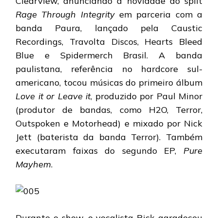
Clearview, anunciando a novidade do split
Rage Through Integrity
em parceria com a
banda Paura, lançado pela Caustic
Recordings, Travolta Discos, Hearts Bleed
Blue e Spidermerch Brasil. A banda
paulistana, referência no hardcore sul-
americano, tocou músicas do primeiro álbum
Love it or Leave it
, produzido por Paul Minor
(produtor de bandas, como H2O, Terror,
Outspoken e Motorhead) e mixado por Nick
Jett (baterista da banda Terror). Também
executaram faixas do segundo EP,
Pure
Mayhem
.
Durante o show, o vocalista Rick agradeceu