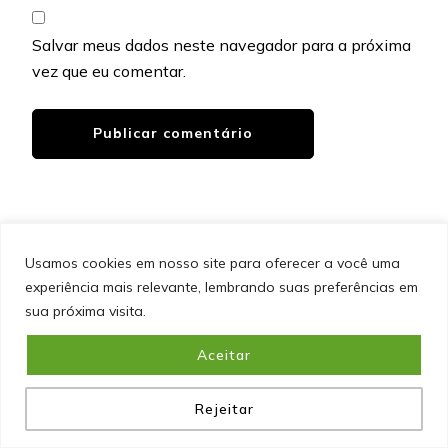
Salvar meus dados neste navegador para a próxima
vez que eu comentar.
Usamos cookies em nosso site para oferecer a você uma
experiência mais relevante, lembrando suas preferências em
SITEMAP
POLÍTICA DE PRIVACIDADE
EQUIPE
sua próxima visita.
CONTATO
Aceitar
&cópia; Direitos Autorais 2026
Portal do Inferno
. Todos os
direitos reservados.
Blossom PinIt | Desenvolvido por
Blossom Themes
. Desenvolvido por
WordPress
.
Política
de Privacidade
Rejeitar