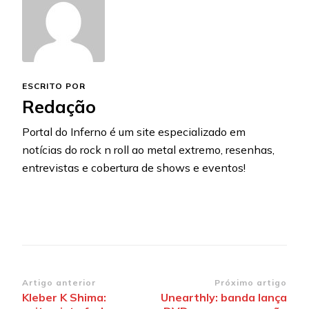
ESCRITO POR
Redação
Portal do Inferno é um site especializado em
notícias do rock n roll ao metal extremo, resenhas,
entrevistas e cobertura de shows e eventos!
Navegação
Artigo anterior
Próximo artigo
Kleber K Shima:
Unearthly: banda lança
de