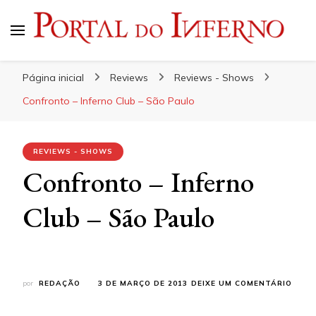
Portal do Inferno
Do Rock 'n' Roll ao Metal Extremo
Página inicial
Reviews
Reviews - Shows
Confronto – Inferno Club – São Paulo
REVIEWS - SHOWS
Confronto – Inferno
Club – São Paulo
EM
por
REDAÇÃO
3 DE MARÇO DE 2013
DEIXE UM COMENTÁRIO
CONF
–