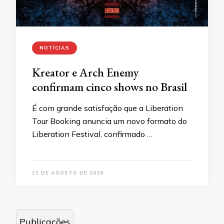
NOTÍCIAS
Kreator e Arch Enemy
confirmam cinco shows no Brasil
É com grande satisfação que a Liberation
Tour Booking anuncia um novo formato do
Liberation Festival, confirmado …
21 DE AGOSTO DE 2018
Navegação
Publicações