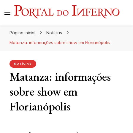
Portal do Inferno
Do Rock 'n' Roll ao Metal Extremo
Página inicial
Notícias
Matanza: informações sobre show em Florianópolis
NOTÍCIAS
Matanza: informações
sobre show em
Florianópolis