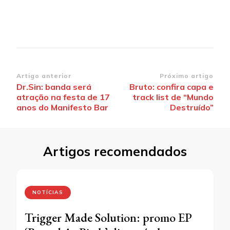
Navegação
Artigo anterior
Próximo artigo
Dr.Sin: banda será
Bruto: confira capa e
de
atração na festa de 17
track list de “Mundo
post
anos do Manifesto Bar
Destruído”
Artigos recomendados
NOTÍCIAS
Trigger Made Solution: promo EP