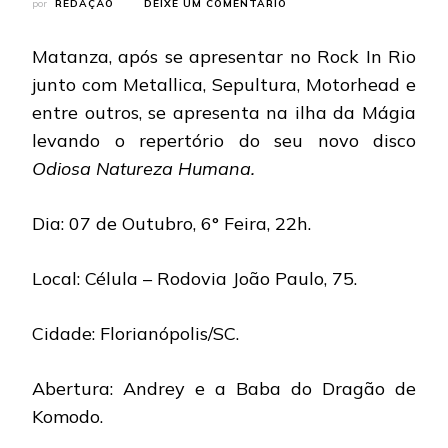
EM
por
REDAÇÃO
DEIXE UM COMENTÁRIO
MATANZA:
INFORMAÇÕES
Matanza, após se apresentar no Rock In Rio
SOBRE
SHOW
junto com Metallica, Sepultura, Motorhead e
EM
entre outros, se apresenta na ilha da Mágia
FLORIANÓPOLIS
levando o repertório do seu novo disco
Odiosa Natureza Humana.
Dia: 07 de Outubro, 6° Feira, 22h.
Local: Célula – Rodovia João Paulo, 75.
Cidade: Florianópolis/SC.
Abertura: Andrey e a Baba do Dragão de
Komodo.