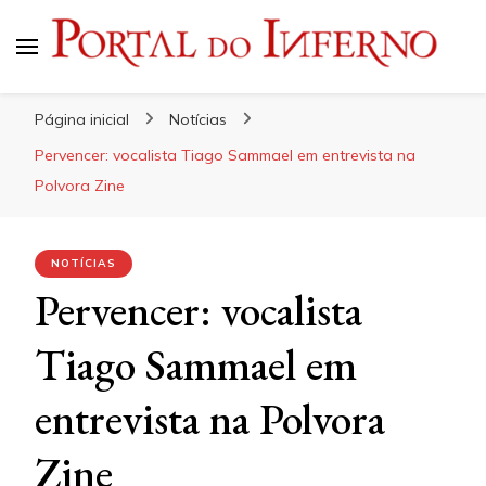
Portal do Inferno
Do Rock 'n' Roll ao Metal Extremo
Página inicial
Notícias
Pervencer: vocalista Tiago Sammael em entrevista na
Polvora Zine
NOTÍCIAS
Pervencer: vocalista
Tiago Sammael em
entrevista na Polvora
Zine