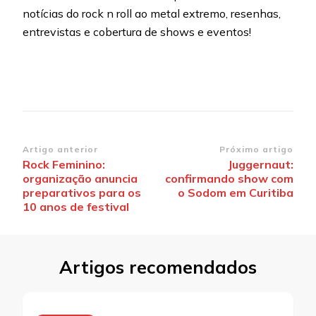
notícias do rock n roll ao metal extremo, resenhas,
entrevistas e cobertura de shows e eventos!
Navegação
Artigo anterior
Próximo artigo
Rock Feminino:
Juggernaut:
de
organização anuncia
confirmando show com
post
preparativos para os
o Sodom em Curitiba
10 anos de festival
Artigos recomendados