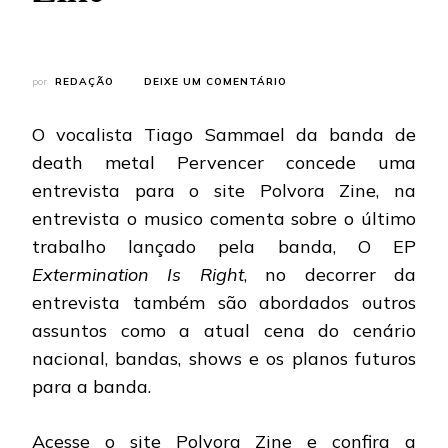
EM
por
REDAÇÃO
DEIXE UM COMENTÁRIO
PERVENCER:
VOCALISTA
O vocalista Tiago Sammael da banda de
TIAGO
SAMMAEL
death metal Pervencer concede uma
EM
entrevista para o site Polvora Zine, na
ENTREVISTA
NA
entrevista o musico comenta sobre o último
POLVORA
trabalho lançado pela banda, O EP
ZINE
Extermination Is Right
, no decorrer da
entrevista também são abordados outros
assuntos como a atual cena do cenário
nacional, bandas, shows e os planos futuros
para a banda.
Acesse o site Polvora Zine e confira a