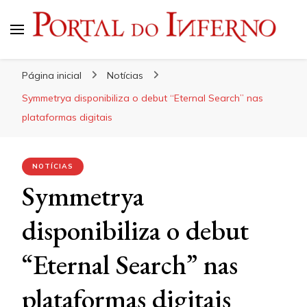
Portal do Inferno
Do Rock 'n' Roll ao Metal Extremo
Página inicial
Notícias
Symmetrya disponibiliza o debut “Eternal Search” nas
plataformas digitais
NOTÍCIAS
Symmetrya
disponibiliza o debut
“Eternal Search” nas
plataformas digitais