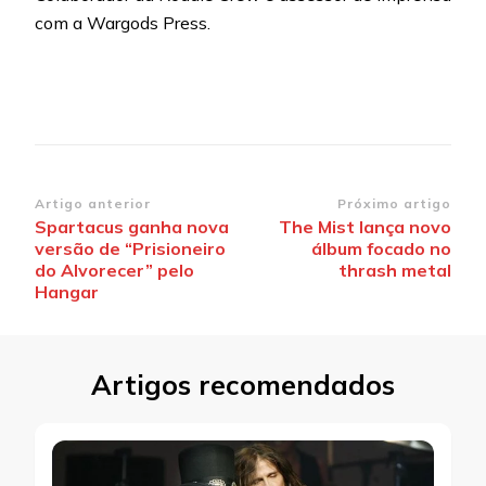
com a Wargods Press.
Navegação
Artigo anterior
Próximo artigo
Spartacus ganha nova
The Mist lança novo
de
versão de “Prisioneiro
álbum focado no
post
do Alvorecer” pelo
thrash metal
Hangar
Artigos recomendados